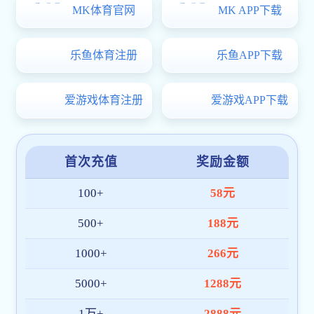
义、
品。
知。
隐
极端
私，
主义
包括
相关
姓
的活
名、
动。
电
话、
地址
等。
圈粉无数
赛后复盘