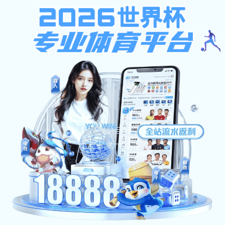
爱游戏真人大厅入口
· 技术驱动
攻克低延迟...
爱游戏 手表...
服务品质持续...
体育资讯
赛场聚光灯
赛事风云榜
爱游戏（AYX）官方入口 - 网页版
登录通道
从世界杯到五大联赛，爱游戏 App 陪你每一场热爱。
服务品质持续优...