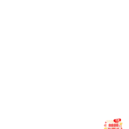
用户调研常态化。
爱游戏 的企业社会责任项目「体育星火」已资助
100+ 青少年体育项目。
凭借出色服务质量...
用户常见疑问
范戴克全解析：个人资料核
心资料：国籍与出生地 — 详
细说明